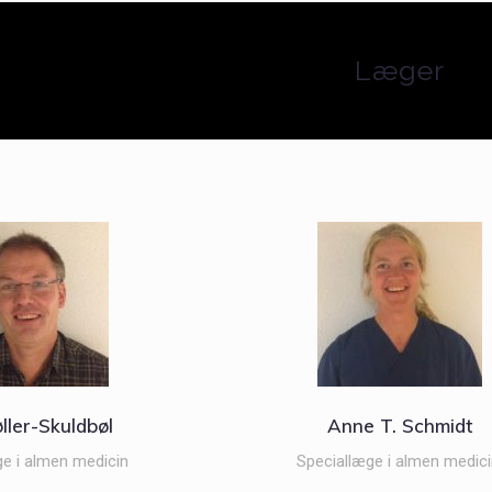
Læger
ller-Skuldbøl
Anne T. Schmidt
ge i almen medicin
Speciallæge i almen medici