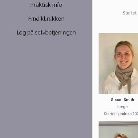
Praktisk info
Startet 
Find klinikken
Log på selvbetjeningen
Sissel Smith
Læge
Startet i praksis 20