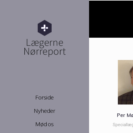
Forside
Nyheder
Per Mø
Mød os
Speciallæ