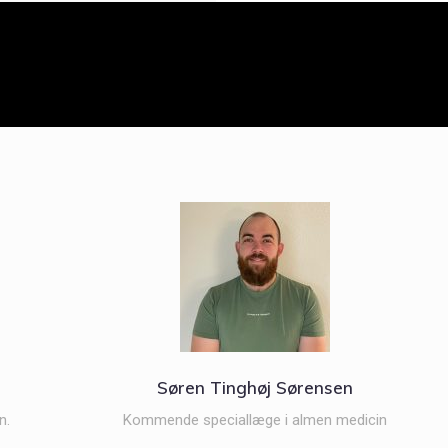
Søren Tinghøj Sørensen
n.
Kommende speciallæge i almen medicin